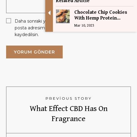
Related Article
Chocolate Chip Cookies
With Hemp Protein...
Daha sonraki yorumlarımda kullanılması için adım, e-
Mar 10, 2023
posta adresim ve site adresim bu tarayıcıya
kaydedilsin.
PREVIOUS STORY
What Effect CBD Has On
Fragrance