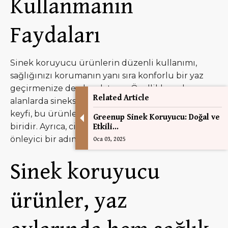
Kullanmanın
Faydaları
Sinek koruyucu ürünlerin düzenli kullanımı,
sağlığınızı korumanın yanı sıra konforlu bir yaz
geçirmenize de olanak tanır. Özellikle açık
Related Article
alanlarda sineksiz bir ortamda vakit geçirmenin
keyfi, bu ürünlerin en büyük avantajlarından
Greenup Sinek Koruyucu: Doğal ve
biridir. Ayrıca, ciddi hastalıklardan korunmak için
Etkili...
önleyici bir adım atmış olursunuz.
Oca 03, 2025
Sinek koruyucu
ürünler, yaz